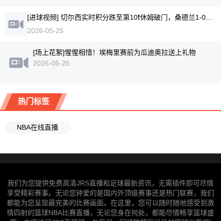
[进球视频] 切尔西实时积分跌至第10❗️休姆破门，桑德兰1-0领先
2026-05-25
[场上花絮]惺惺相惜！埃梅里赛前为瓜迪奥拉送上礼物
2026-05-25
热门标签
NBA在线直播
我们为您提供免费高清JRS直播和足球最新资讯，无需插件即可尽情
享受精彩赛事。无论您钟爱的是国内外顶级赛事还是热门联赛，我们
都能为您呈现最完美的比赛画面。在这里，您可以随时随地感受到激
情四射的篮球NBA比赛直播，无论您身在何处，都能尽情畅享篮球盛