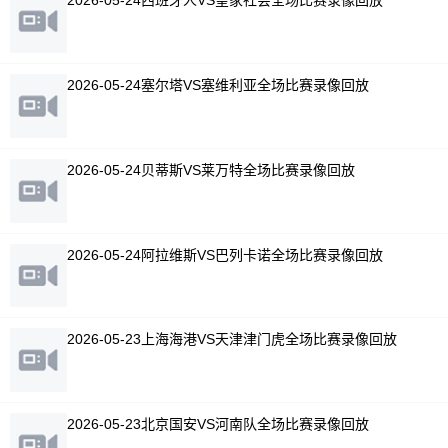
2026-05-24塞尔塔VS塞维利亚全场比赛录像回放
2026-05-24贝蒂斯VS莱万特全场比赛录像回放
2026-05-24阿拉维斯VS巴列卡诺全场比赛录像回放
2026-05-23上海海港VS天津津门虎全场比赛录像回放
2026-05-23北京国安VS河南队全场比赛录像回放